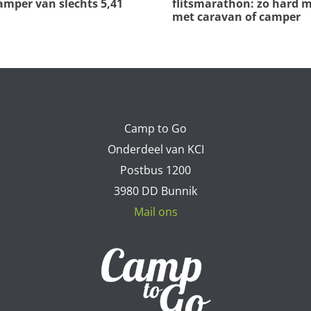
amper van slechts 5,41
flitsmarathon: zo hard m
met caravan of camper
Camp to Go
Onderdeel van KCI
Postbus 1200
3980 DD Bunnik
Mail ons