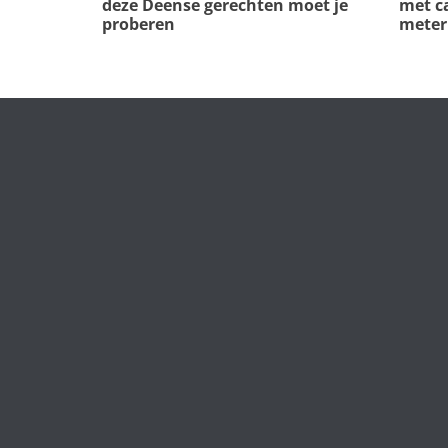
met c
deze Deense gerechten moet je
meter
proberen