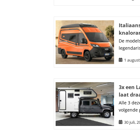
Italiaan
knalora
De models
legendari
1 august
3x een L
laat dra
Alle 3 dez
volgende 
30 juli, 