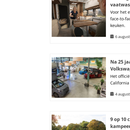
vaatwas
Voor het 
face-to-fa
keuken.
6 august
Na 25 ja
Volkswa
Het offic
Californi
4 august
9 op 10 
kampeer