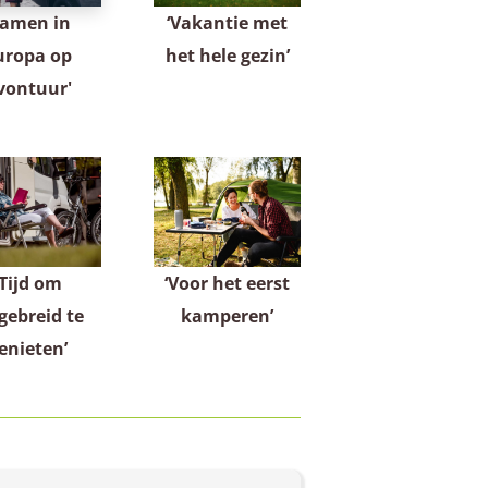
Samen in
‘Vakantie met
uropa op
het hele gezin’
vontuur'
‘Tijd om
‘Voor het eerst
gebreid te
kamperen’
enieten’