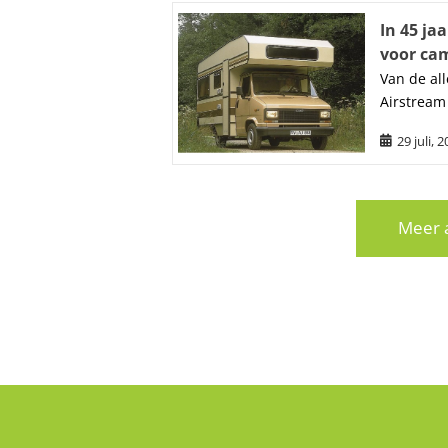
In 45 ja
voor ca
Van de all
Airstream
29 juli, 
Meer a