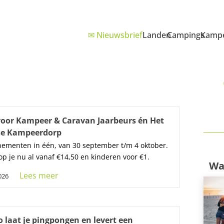
✉ Nieuwsbrief
Landen
Campings
Kampe
voor Kampeer & Caravan Jaarbeurs én Het
se Kampeerdorp
ementen in één, van 30 september t/m 4 oktober.
op je nu al vanaf €14,50 en kinderen voor €1.
Wa
Lees meer
2026
 laat je pingpongen en levert een