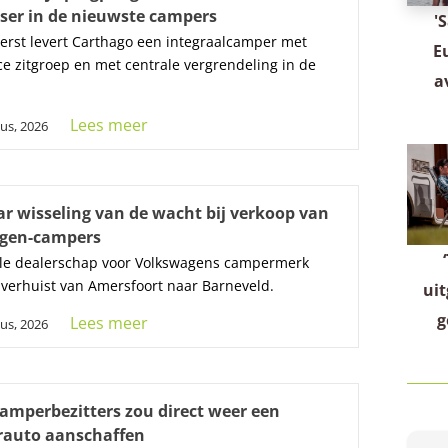
ser in de nieuwste campers
'
eerst levert Carthago een integraalcamper met
E
ce zitgroep en met centrale vergrendeling in de
a
Lees meer
us, 2026
ar wisseling van de wacht bij verkoop van
gen-campers
iële dealerschap voor Volkswagens campermerk
a verhuist van Amersfoort naar Barneveld.
uit
g
Lees meer
us, 2026
camperbezitters zou direct weer een
auto aanschaffen