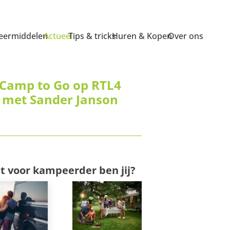
ermiddelen
Actueel
Tips & tricks
Huren & Kopen
Over ons
Camp to Go op RTL4
met Sander Janson
t voor kampeerder ben jij?