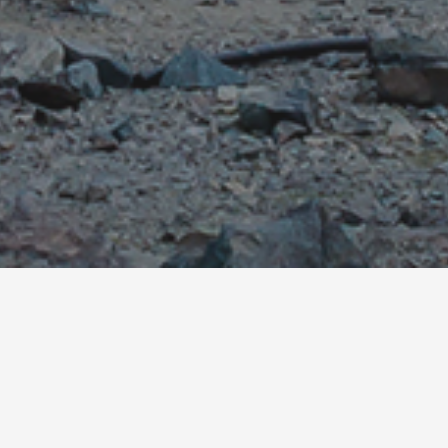
Over Camp to Go
Even helemaal niets, gewoon omdat het kán: dát is
kamperen. Omdat we weten hoe belangrijk vrijheid
voor je is, beantwoorden we graag je vragen. En
organiseren we jaarlijks een
Kampeer- &