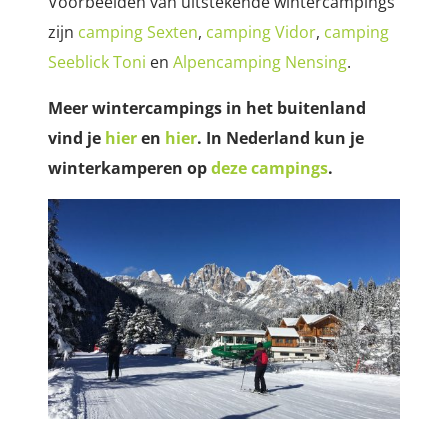
Voorbeelden van uitstekende wintercampings
zijn
camping Sexten
,
camping Vidor
,
camping
Seeblick Toni
en
Alpencamping Nensing
.
Meer wintercampings in het buitenland
vind je
hier
en
hier
.
In Nederland kun je
winterkamperen op
deze campings
.