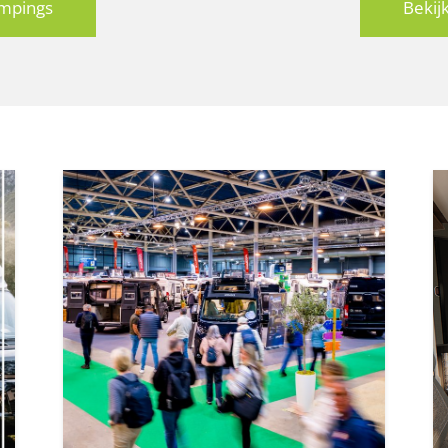
mpings
Bekij