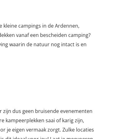
e kleine campings in de Ardennen,
ntdekken vanaf een bescheiden camping?
ng waarin de natuur nog intact is en
er zijn dus geen bruisende evenementen
ere kampeerplekken saai of karig zijn,
oor je eigen vermaak zorgt. Zulke locaties
is dit ideaal voor jou! Laat je meevoeren