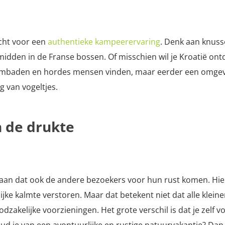
echt voor een
authentieke kampeerervaring
. Denk aan knuss
midden in de Franse bossen. Of misschien wil je Kroatië o
wembaden en hordes mensen vinden, maar eerder een omgevi
g van vogeltjes.
n de drukte
gaan dat ook de andere bezoekers voor hun rust komen. Hi
lijke kalmte verstoren. Maar dat betekent niet dat alle klein
odzakelijke voorzieningen. Het grote verschil is dat je zelf v
oud je van een avontuurlijke en rustige natuurvakantie? Dan 