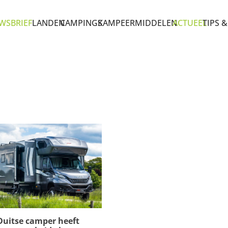
WSBRIEF
LANDEN
CAMPINGS
KAMPEERMIDDELEN
ACTUEEL
TIPS &
Duitse camper heeft