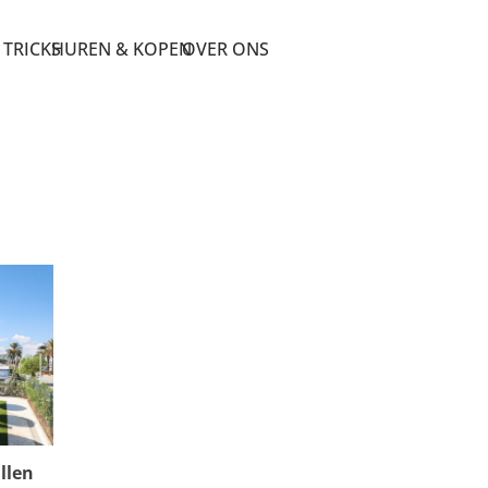
 TRICKS
HUREN & KOPEN
OVER ONS
llen