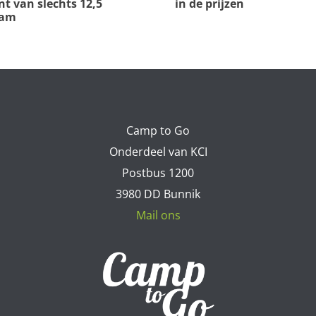
t van slechts 12,5
in de prijzen
ram
Camp to Go
Onderdeel van KCI
Postbus 1200
3980 DD Bunnik
Mail ons