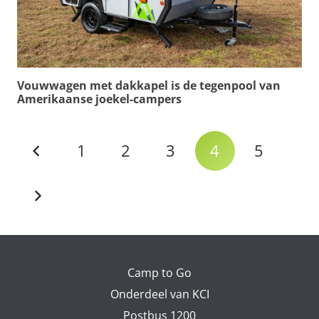
Vouwwagen met dakkapel is de tegenpool van
Amerikaanse joekel-campers
1
2
3
4
5
Camp to Go
Onderdeel van KCI
Postbus 1200