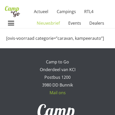
Actueel
Campings
RTL4
Nieuwsbrief
Events
Dealers
[ovis-voorraad categorie=”caravan, kampeerauto”]
Camp to Go
Onderdeel van KCI
Postbus 1200
3980 DD Bunnik
Mail ons