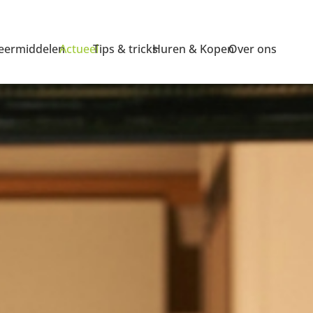
ermiddelen
Actueel
Tips & tricks
Huren & Kopen
Over ons