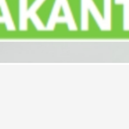
Dank je wel voor het aanvrag
Je ontvangt een e-mail met een downloadlink.
Meer kampeerinspiratie opdoen?