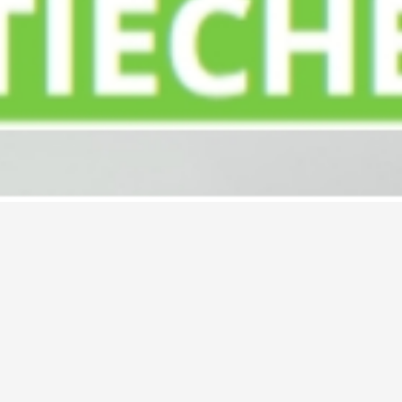
en van de Vakantie Checklist 2019!
 Mocht je deze binnen 5 minuten niet ontvangen, controlee