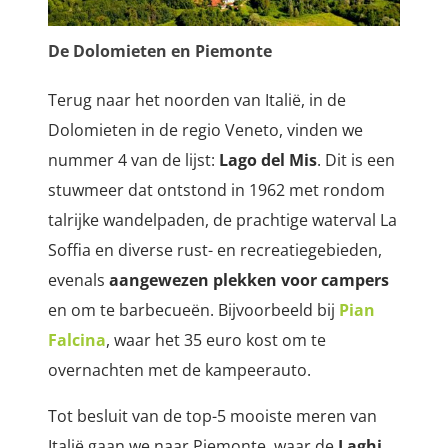
De Dolomieten en Piemonte
Terug naar het noorden van Italië, in de
Dolomieten in de regio Veneto, vinden we
nummer 4 van de lijst:
Lago del Mis
. Dit is een
stuwmeer dat ontstond in 1962 met r
ondom
talrijke wandelpaden, de prachtige waterval La
Soffia en diverse rust- en recreatiegebieden,
evenals
aangewezen plekken voor campers
en om te barbecueën. Bijvoorbeeld bij
Pian
Falcina
, waar het 35 euro kost om te
overnachten met de kampeerauto.
Tot besluit van de top-5 mooiste meren van
Italië gaan we naar Piemonte, waar de
Laghi