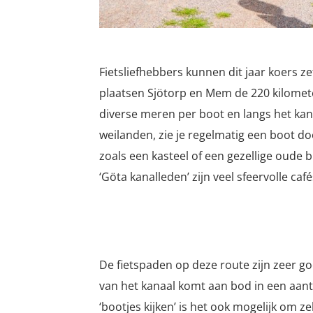
Fietsliefhebbers kunnen dit jaar koers z
plaatsen Sjötorp en Mem d
e 220 kilomet
diverse meren per boot en langs het kanaa
weilanden, zie je regelmatig een boot d
zoals een kasteel of een gezellige oude 
‘Göta kanalleden’ zijn veel sfeervolle c
De fietspaden op deze route zijn zeer go
van het kanaal komt aan bod in een aanta
‘bootjes kijken’ is het ook mogelijk om z