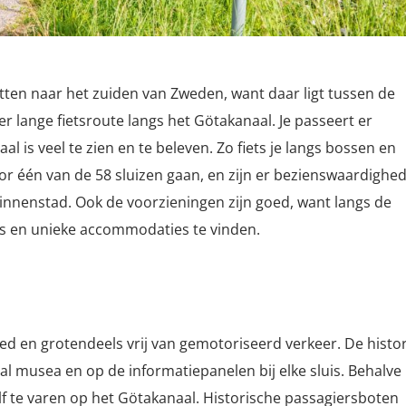
etten naar het zuiden van Zweden, want daar ligt
tussen de
er lange fietsroute langs het Götakanaal. Je passeert er
l is veel te zien en te beleven. Zo fiets je langs bossen en
oor één van de 58 sluizen gaan, en zijn er bezienswaardighe
binnenstad. Ook de voorzieningen zijn goed, want langs de
afés en unieke accommodaties te vinden.
ed en grotendeels vrij van gemotoriseerd verkeer. De histor
l musea en op de informatiepanelen bij elke sluis. Behalve
elf te varen op het Götakanaal. Historische passagiersboten