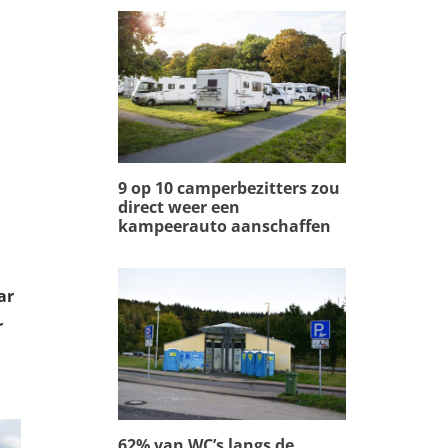
9 op 10 camperbezitters zou
direct weer een
kampeerauto aanschaffen
ar
r
62% van WC’s langs de