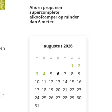
Ahorn propt een
supercomplete
alkoofcamper op minder
dan 6 meter
augustus 2026
den
M
D
W
D
V
Z
Z
1
2
3
4
5
6
7
8
9
10
11
12
13
14
15
16
17
18
19
20
21
22
23
ie
24
25
26
27
28
29
30
31