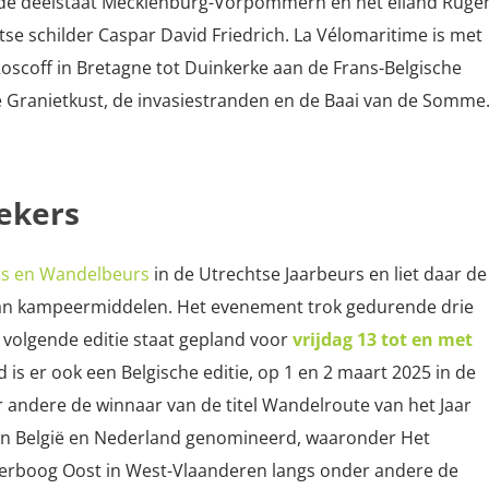
an de deelstaat Mecklenburg-Vorpommern en het eiland Rüge
se schilder Caspar David Friedrich. La Vélomaritime is met
Roscoff in Bretagne tot Duinkerke aan de Frans-Belgische
ze Granietkust, de invasiestranden en de Baai van de Somme
ekers
ts en Wandelbeurs
in de Utrechtse Jaarbeurs en liet daar de
an kampeermiddelen. Het evenement trok gedurende drie
volgende editie staat gepland voor
vrijdag 13 tot en met
jd is er ook een Belgische editie, op 1 en 2 maart 2025 in de
 andere de winnaar van de titel Wandelroute van het Jaar
in België en Nederland genomineerd, waaronder Het
rboog Oost in West-Vlaanderen langs onder andere de