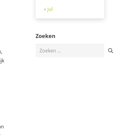
« jul
Zoeken
Zoeken
k,
naar:
jk
an