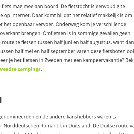
e fiets mag mee aan boord. De fietstocht is eenvoudig te
 op internet. Daar komt bij dat het relatief makkelijk is om
et het openbaar vervoer. Onderweg kom je verschillende
 overkant brengen. Omfietsen is in sommige gevallen geen
 route te fietsen tussen half juni en half augustus, want dan
Tussen half mei en half september varen deze fietsboten oo
er je het fietsen in Zweden met een kampeervakantie? Beki
Zweedse campings
.
d
e genomineerden en de andere kanshebbers waren La
der Norddeutschen Romantik in Duitsland.
De Duitse route v