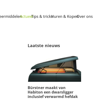
ermiddelen
Actueel
Tips & tricks
Huren & Kopen
Over ons
Laatste nieuws
Bürstner maakt van
Habiton een dwarsligger
inclusief verwarmd hefdak