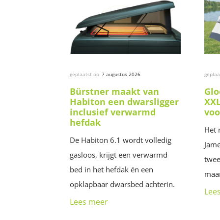
geplaatst op
7 augustus 2026
geplaa
Bürstner maakt van
Glo
Habiton een dwarsligger
XXL
inclusief verwarmd
voo
hefdak
Het 
De Habiton 6.1 wordt volledig
Jame
gasloos, krijgt een verwarmd
twee
bed in het hefdak én een
maar
opklapbaar dwarsbed achterin.
Lee
Lees meer