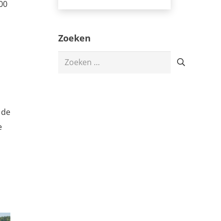
00
Zoeken
Zoeken
naar:
 de
e