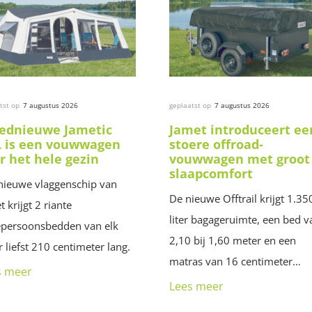
tst op
7 augustus 2026
geplaatst op
7 augustus 2026
ednieuwe Jametic
Jamet introduceert ee
 is een vouwwagen
stoere offroad-
r het hele gezin
vouwwagen met groot
slaapcomfort
nieuwe vlaggenschip van
De nieuwe Offtrail krijgt 1.35
t krijgt 2 riante
liter bagageruimte, een bed v
persoonsbedden van elk
2,10 bij 1,60 meter en een
 liefst 210 centimeter lang.
matras van 16 centimeter…
s meer
Lees meer