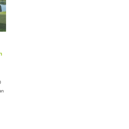
n
0
an