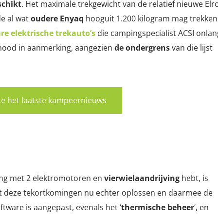
schikt
. Het maximale trekgewicht van de relatief nieuwe Elr
de al wat
oudere Enyaq
hooguit 1.200 kilogram mag trekken
re elektrische trekauto’s
die campingspecialist ACSI onlan
nood in aanmerking, aangezien
de ondergrens
van die lijst
rste het laatste kampeernieuws
ring met 2 elektromotoren en
vierwielaandrijving
hebt, is
t deze tekortkomingen nu echter oplossen en daarmee de
ware is aangepast, evenals het ‘
thermische beheer
‘, en