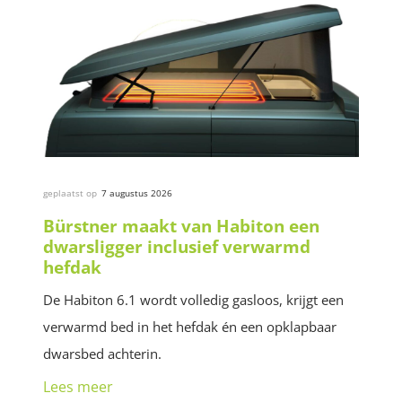
geplaatst op
7 augustus 2026
Bürstner maakt van Habiton een
dwarsligger inclusief verwarmd
hefdak
De Habiton 6.1 wordt volledig gasloos, krijgt een
verwarmd bed in het hefdak én een opklapbaar
dwarsbed achterin.
Lees meer