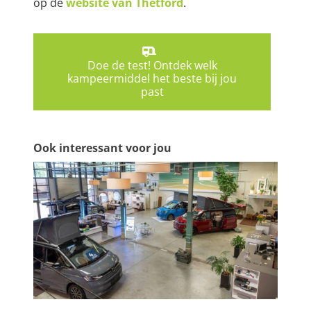
op de
website van Thetford
.
Doe de test! Ontdek welk
kampeermiddel het beste bij jou
past
Ook interessant voor jou