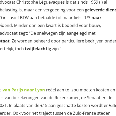
advocaat Christophe Lèguevaques is dat sinds 1959 (!) al
belasting is, maar een
vergoeding voor een
geleverde dien
0 inclusief BTW aan betaalde tol maar liefst 1/3
naar
vidend. Minder dan een kwart is bedoeld voor bouw,
e advocaat zegt: “De snelwegen zijn aangelegd met
staat
. Ze worden beheerd door particuliere bedrijven onde
ttelijk, toch
twijfelachtig
zijn.”
je
van Parijs naar Lyon
reëel aan tol zou moeten kosten en
sis van berekeningen van de
Rekenkamer, de Senaat en de
021. In plaats van de €15 aan geschatte kosten wordt er €36
rder. Ook voor het traject tussen de Zuid-Franse steden