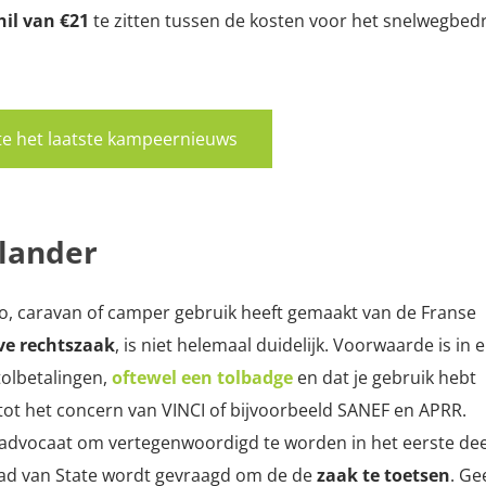
hil van €21
te zitten tussen de kosten voor het snelwegbedri
rste het laatste kampeernieuws
lander
to, caravan of camper gebruik heeft gemaakt van de Franse
eve rechtszaak
, is niet helemaal duidelijk. Voorwaarde is in e
tolbetalingen,
oftewel een tolbadge
en dat je gebruik hebt
ot het concern van VINCI of bijvoorbeeld SANEF en APRR.
 advocaat om vertegenwoordigd te worden in het eerste dee
aad van State wordt gevraagd om de de
zaak te toetsen
. Ge