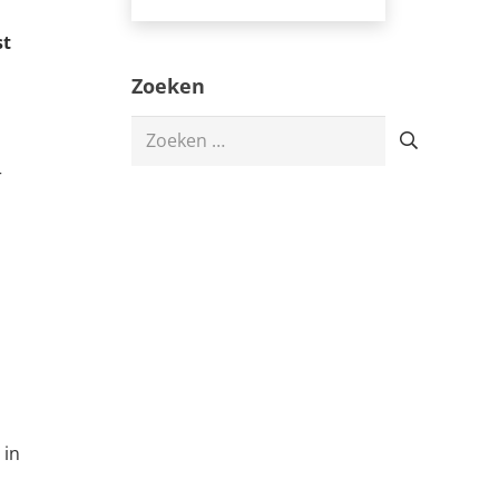
st
Zoeken
Zoeken
naar:
r
 in