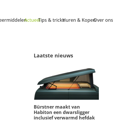
ermiddelen
Actueel
Tips & tricks
Huren & Kopen
Over ons
Laatste nieuws
Bürstner maakt van
Habiton een dwarsligger
inclusief verwarmd hefdak