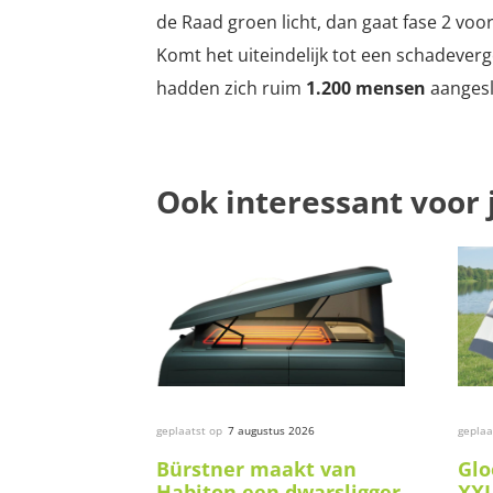
de Raad groen licht, dan gaat fase 2 voor
Komt het uiteindelijk tot een schadever
hadden zich ruim
1.200 mensen
aangesl
Ook interessant voor 
geplaatst op
7 augustus 2026
geplaa
Bürstner maakt van
Glo
Habiton een dwarsligger
XXL