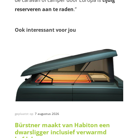
de caravan of camper door Europa is
tijdig
reserveren aan te raden
.”
Ook interessant voor jou
geplaatst op
7 augustus 2026
Bürstner maakt van Habiton een
dwarsligger inclusief verwarmd