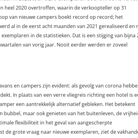
n heel 2020 overtroffen, waarin de verkoopteller op 31
oop van nieuwe campers boekt record op record; het
0 werd al in de eerst acht maanden van 2021 gerealiseerd en 
 exemplaren in de statistieken. Dat is een stijging van bijna 
kwartalen van vorig jaar. Nooit eerder werden er zoveel
avans en campers zijn evident: als gevolg van corona hebb
kt. In plaats van een verre vliegreis richting een hotel is 
mper een aantrekkelijk alternatief gebleken. Het betekent
gen bubbel, maar ook genieten van het buitenleven, de vrijhe
male flexibiliteit in het geval van aangescherpte
st de grote vraag naar nieuwe exemplaren, ziet de vakhand