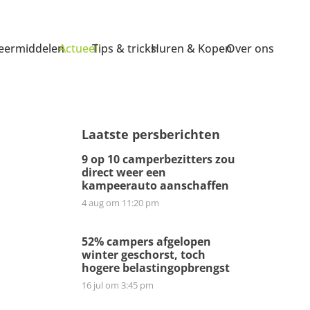
ermiddelen
Actueel
Tips & tricks
Huren & Kopen
Over ons
Laatste persberichten
9 op 10 camperbezitters zou
direct weer een
kampeerauto aanschaffen
4 aug om 11:20 pm
52% campers afgelopen
winter geschorst, toch
hogere belastingopbrengst
16 jul om 3:45 pm