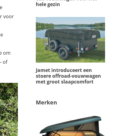
hele gezin
de
r voor
de
ee om
– of
Jamet introduceert een
stoere offroad-vouwwagen
met groot slaapcomfort
Merken