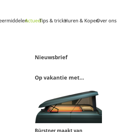
ermiddelen
Actueel
Tips & tricks
Huren & Kopen
Over ons
Nieuwsbrief
Op vakantie met…
Bürstner maakt van