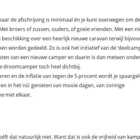
maar de afschrijving is minimaal én je kunt overwegen om d
t broers of zussen, ouders, of goeie vrienden. Met een nie
 beschikking over een heerlijk nieuwe caravan terwijl bijvo
n worden gedeeld. Zo is ook het initiatief van de ‘deelcam
e kosten van een nieuwe camper en daarin is dan meteen ond
ie droomcamper toch heel dichtbij.
en en de inflatie van tegen de 5 procent wordt je spaargel
en in het nú: genieten van mooie dagen, van zonnige
me
met elkaar.
ft dat natuurlijk niet. Want dat is ook de vrijheid van kam