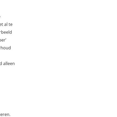
e
t al te
orbeeld
per’
erhoud
d alleen
peren.