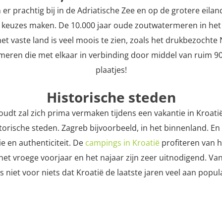
 er prachtig bij in de Adriatische Zee en op de grotere eila
jk keuzes maken. De 10.000 jaar oude zoutwatermeren in het N
et vaste land is veel moois te zien, zoals het drukbezochte 
ren die met elkaar in verbinding door middel van ruim 90 
plaatjes!
Historische steden
 houdt zal zich prima vermaken tijdens een vakantie in Kro
orische steden. Zagreb bijvoorbeeld, in het binnenland. En
e en authenticiteit. De
campings in Kroatië
profiteren van h
t vroege voorjaar en het najaar zijn zeer uitnodigend. Vana
s niet voor niets dat Kroatië de laatste jaren veel aan popu