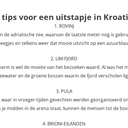
 tips voor een uitstapje in Kroat
1. ROVINJ
in de adriatische zee, waarvan de laatste meter nog is gebru
teegjes en telkens weer dat mooie uitzicht op een azuurbla
2. LIM-FJORD
zeearm is wel de moeite van het bezoeken waard. Al was het 
eewater en de groene bossen waarin de fjord verscholen lig
3. PULA
na, waar in vroeger tijden gevechten werden georganiseerd
s je midden in de arena staat, kunnen de mensen tot de bove
4. BRIONI-EILANDEN