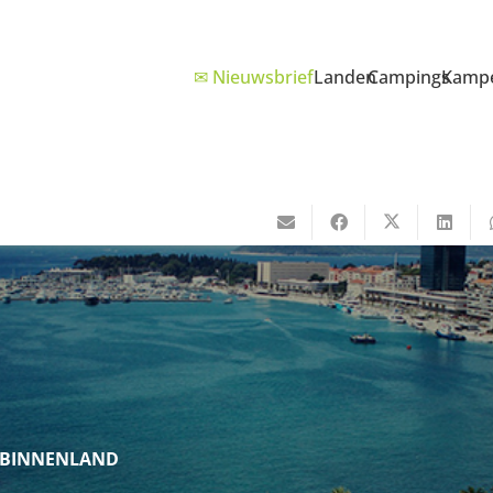
✉ Nieuwsbrief
Landen
Campings
Kampe
N BINNENLAND