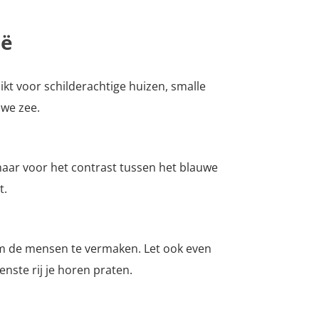
ië
ikt voor schilderachtige huizen, smalle
uwe zee.
maar voor het contrast tussen het blauwe
t.
 om de mensen te vermaken. Let ook even
nste rij je horen praten.