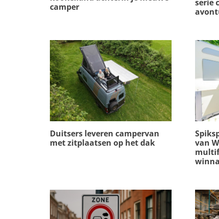
serie
camper
avont
Duitsers leveren campervan
Spiks
met zitplaatsen op het dak
van We
multif
winna