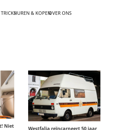
 TRICKS
HUREN & KOPEN
OVER ONS
! Niet
Westfalia reïncarneert 50 jaar