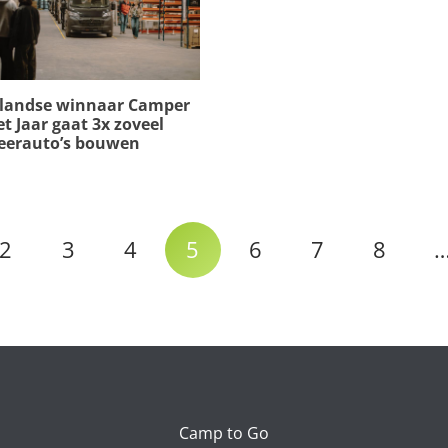
landse winnaar Camper
t Jaar gaat 3x zoveel
erauto’s bouwen
2
3
4
5
6
7
8
Camp to Go