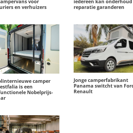
 campervans voor
iedereen kan onderhoud
uriers en verhuizers
reparatie garanderen
Jonge camperfabrikant
plinternieuwe camper
Panama switcht van For
stfalia is een
Renault
unctionele Nobelprijs-
ar