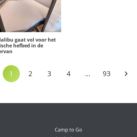
alibu gaat vol voor het
ische hefbed in de
ervan
1
2
3
4
…
93
Camp to Go