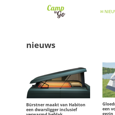
✉ NIEU
nieuws
Gloed
Bürstner maakt van Habiton
een v
een dwarsligger inclusief
gezin
verwarmd hefdak