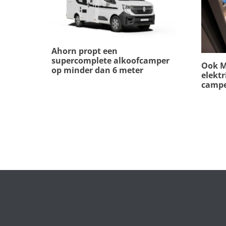
Ahorn propt een
supercomplete alkoofcamper
Ook M
op minder dan 6 meter
elektr
camp