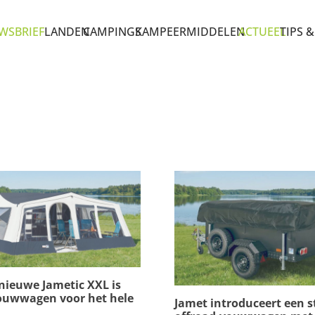
WSBRIEF
LANDEN
CAMPINGS
KAMPEERMIDDELEN
ACTUEEL
TIPS &
nieuwe Jametic XXL is
ouwwagen voor het hele
Jamet introduceert een s