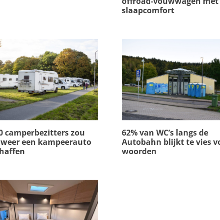
offroad-vouwwagen met 
slaapcomfort
10 camperbezitters zou
62% van WC’s langs de
t weer een kampeerauto
Autobahn blijkt te vies v
haffen
woorden