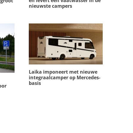
en levert een vaatwasser in de
groot
nieuwste campers
Laika imponeert met nieuwe
integraalcamper op Mercedes-
basis
oor