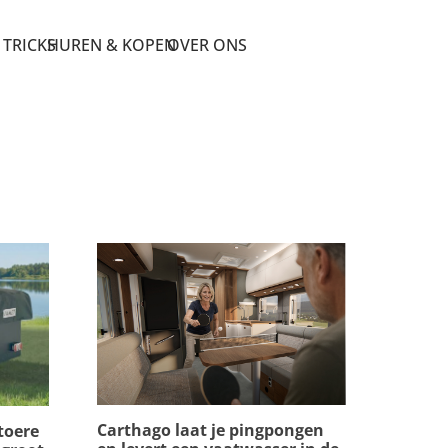
 TRICKS
HUREN & KOPEN
OVER ONS
Carthago laat je pingpongen
toere