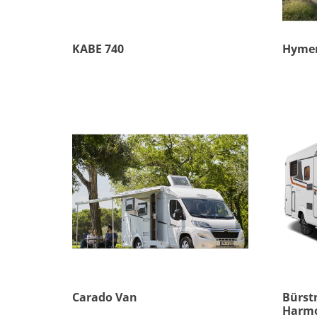
KABE 740
Hymer
Carado Van
Bürstn
Harmo