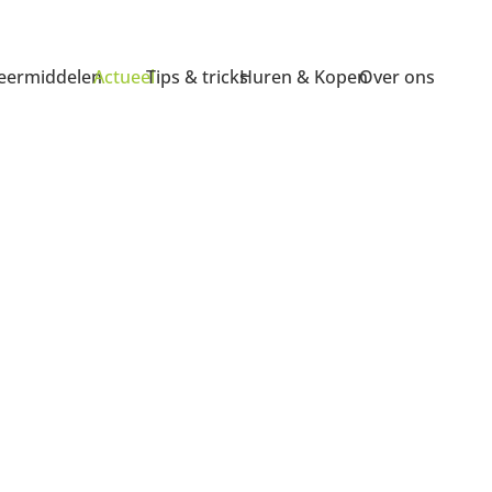
ermiddelen
Actueel
Tips & tricks
Huren & Kopen
Over ons