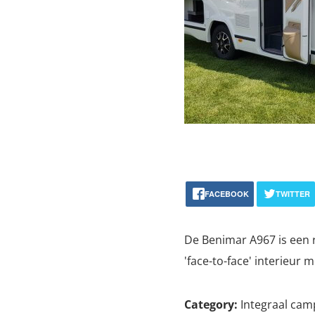
FACEBOOK
TWITTER
De Benimar A967 is een r
'face-to-face' interieur
Category:
Integraal cam