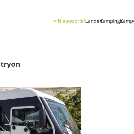
✉ Nieuwsbrief
Landen
Campings
Kampe
tryon