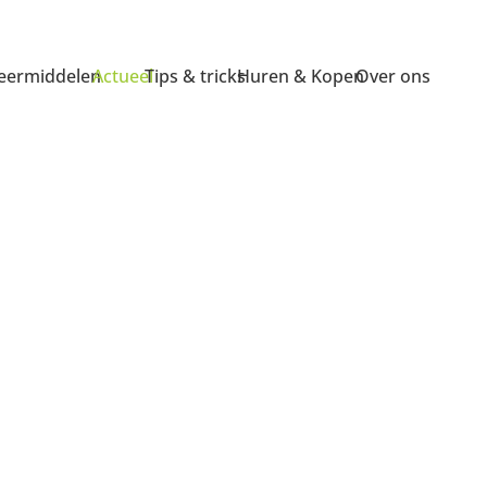
ermiddelen
Actueel
Tips & tricks
Huren & Kopen
Over ons