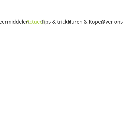
ermiddelen
Actueel
Tips & tricks
Huren & Kopen
Over ons