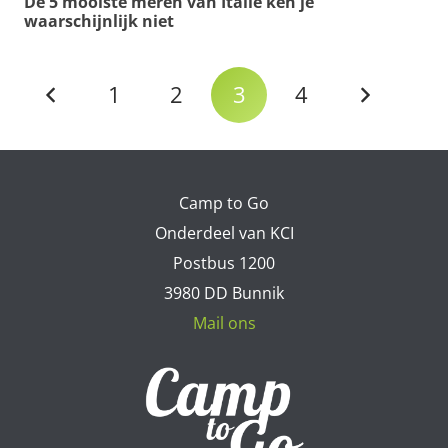
De 5 mooiste meren van Italië ken je
waarschijnlijk niet
1
2
3
4
Camp to Go
Onderdeel van KCI
Postbus 1200
3980 DD Bunnik
Mail ons