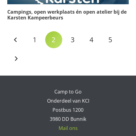
Campings, open werkplaats én open atelier bij de
Karsten Kampeerbeurs
1
2
3
4
5
Camp to Go
Onderdeel van KCI
Postbus 1200
3980 DD Bunnik
Mail ons