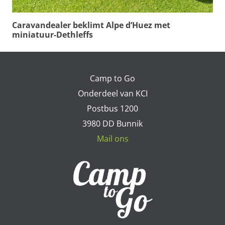
Caravandealer beklimt Alpe d’Huez met
miniatuur-Dethleffs
Camp to Go
Onderdeel van KCI
Postbus 1200
3980 DD Bunnik
Mail ons