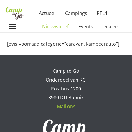
Actueel
Campings
RTL4
Nieuwsbrief
Events
Dealers
[ovis-voorraad categorie=”caravan, kampeerauto”]
Camp to Go
Onderdeel van KCI
Postbus 1200
3980 DD Bunnik
Mail ons