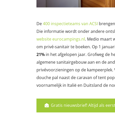
De
400 inspectieteams van ACSI
brengen e
Die informatie wordt onder andere onts
website eurocampings.nl
. Medio maart w
om privé-sanitair te boeken. Op 1 janua
21%
in het afgelopen jaar. Grofweg de he
algemene sanitairgebouw aan en de ande
privévoorzieningen op de kampeerplek. 
douche pal naast de caravan of tent popu
voornamelijk in Italië en Duitsland de no
Gratis nieuwsbrief! Altijd als ee