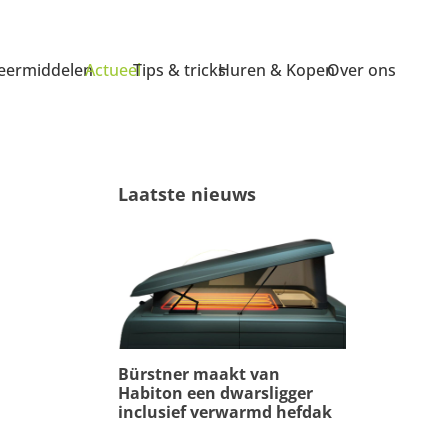
ermiddelen
Actueel
Tips & tricks
Huren & Kopen
Over ons
Laatste nieuws
Bürstner maakt van
Habiton een dwarsligger
inclusief verwarmd hefdak