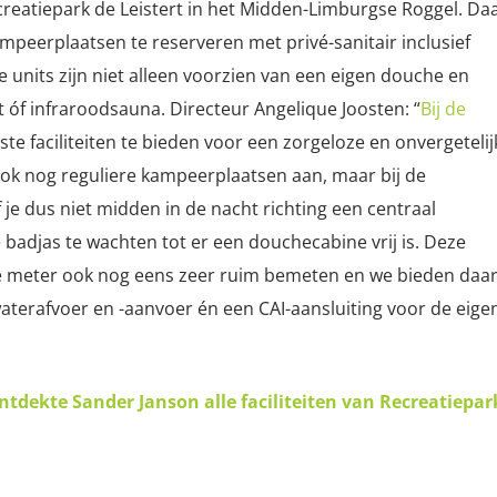
creatiepark de Leistert in het Midden-Limburgse Roggel. Da
mpeerplaatsen te reserveren met privé-sanitair inclusief
units zijn niet alleen voorzien van een eigen douche en
t óf infraroodsauna. Directeur Angelique Joosten: “
Bij de
te faciliteiten te bieden voor een zorgeloze en onvergetelij
ok nog reguliere kampeerplaatsen aan, maar bij de
je dus niet midden in de nacht richting een centraal
e badjas te wachten tot er een douchecabine vrij is. Deze
te meter ook nog eens zeer ruim bemeten en we bieden daa
terafvoer en -aanvoer én een CAI-aansluiting voor de eige
ntdekte Sander Janson alle faciliteiten van Recreatiepar