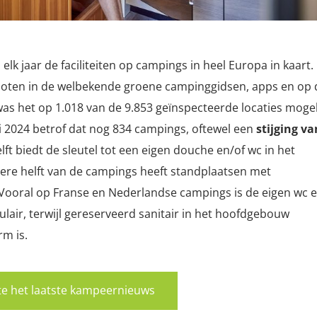
lk jaar de faciliteiten op campings in heel Europa in kaart.
loten in de welbekende groene campinggidsen, apps en op 
as het op 1.018 van de 9.853 geïnspecteerde locaties mogel
ri 2024 betrof dat nog 834 campings, oftewel een
stijging va
lft biedt de sleutel tot een eigen douche en/of wc in het
re helft van de campings heeft standplaatsen met
Vooral op Franse en Nederlandse campings is de eigen wc 
lair, terwijl gereserveerd sanitair in het hoofdgebouw
rm is.
rste het laatste kampeernieuws