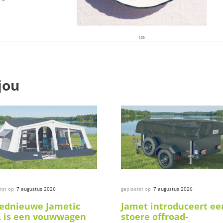
jou
tst op
7 augustus 2026
geplaatst op
7 augustus 2026
ednieuwe Jametic
Jamet introduceert ee
 is een vouwwagen
stoere offroad-