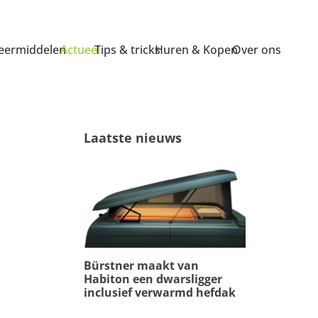
ermiddelen
Actueel
Tips & tricks
Huren & Kopen
Over ons
Laatste nieuws
Bürstner maakt van
Habiton een dwarsligger
inclusief verwarmd hefdak