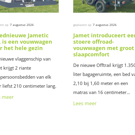
tst op
7 augustus 2026
geplaatst op
7 augustus 2026
ednieuwe Jametic
Jamet introduceert ee
 is een vouwwagen
stoere offroad-
r het hele gezin
vouwwagen met groot
slaapcomfort
nieuwe vlaggenschip van
De nieuwe Offtrail krijgt 1.35
t krijgt 2 riante
liter bagageruimte, een bed v
persoonsbedden van elk
2,10 bij 1,60 meter en een
 liefst 210 centimeter lang.
matras van 16 centimeter…
s meer
Lees meer