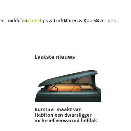
ermiddelen
Actueel
Tips & tricks
Huren & Kopen
Over ons
Laatste nieuws
Bürstner maakt van
Habiton een dwarsligger
inclusief verwarmd hefdak