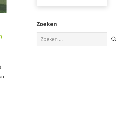
Zoeken
n
Zoeken
naar:
0
an