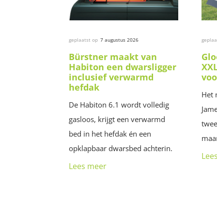
geplaatst op
7 augustus 2026
geplaa
Bürstner maakt van
Glo
Habiton een dwarsligger
XXL
inclusief verwarmd
voo
hefdak
Het 
De Habiton 6.1 wordt volledig
Jame
gasloos, krijgt een verwarmd
twee
bed in het hefdak én een
maar
opklapbaar dwarsbed achterin.
Lee
Lees meer