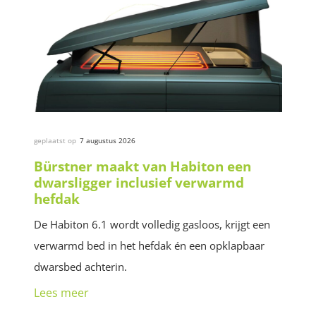
geplaatst op
7 augustus 2026
Bürstner maakt van Habiton een
dwarsligger inclusief verwarmd
hefdak
De Habiton 6.1 wordt volledig gasloos, krijgt een
verwarmd bed in het hefdak én een opklapbaar
dwarsbed achterin.
Lees meer