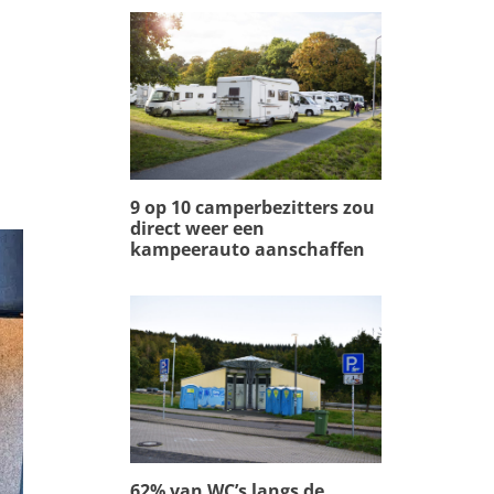
s
9 op 10 camperbezitters zou
direct weer een
kampeerauto aanschaffen
62% van WC’s langs de