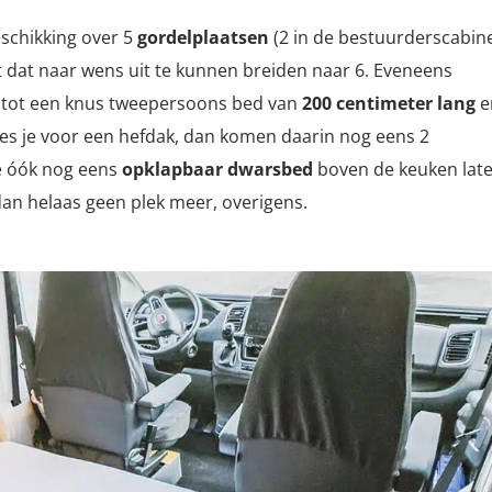
eschikking over 5
gordelplaatsen
(2 in de bestuurderscabin
t dat naar wens uit te kunnen breiden naar 6. Eveneens
t tot een knus tweepersoons bed van
200 centimeter lang
e
Kies je voor een hefdak, dan komen daarin nog eens 2
je óók nog eens
opklapbaar dwarsbed
boven de keuken lat
dan helaas geen plek meer, overigens.