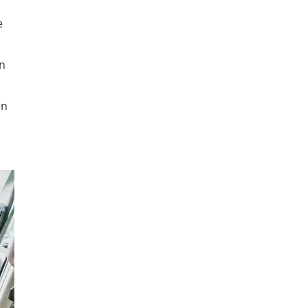
e
n
en