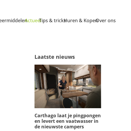
ermiddelen
Actueel
Tips & tricks
Huren & Kopen
Over ons
Laatste nieuws
Carthago laat je pingpongen
en levert een vaatwasser in
de nieuwste campers