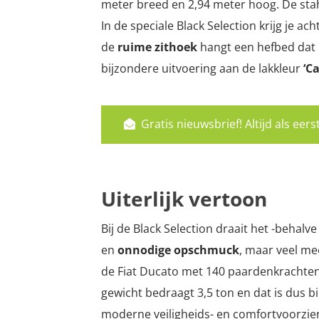
meter breed en 2,94 meter hoog. De st
In de speciale Black Selection krijg je 
de
ruime zithoek
hangt een hefbed dat r
bijzondere uitvoering aan de lakkleur
‘
Ca
Gratis nieuwsbrief! Altijd als ee
Uiterlijk vertoon
Bij de Black Selection draait het -behalve
en
onnodige opschmuck
, maar veel me
de Fiat Ducato met 140 paardenkrachte
gewicht bedraagt 3,5 ton en dat is dus 
moderne veiligheids- en comfortvoorzi