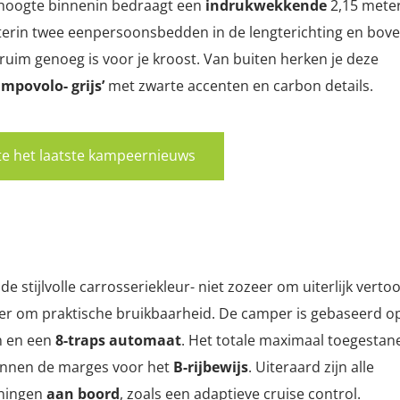
ahoogte binnenin bedraagt een
indrukwekkende
2,15 meter
achterin twee eenpersoonsbedden in de lengterichting en bov
uim genoeg is voor je kroost. Van buiten herken je deze
mpovolo- grijs’
met zwarte accenten en carbon details.
rste het laatste kampeernieuws
 de stijlvolle carrosseriekleur- niet zozeer om uiterlijk verto
er om praktische bruikbaarheid. De camper is gebaseerd o
n en een
8-traps automaat
. Het totale maximaal toegestan
binnen de marges voor het
B-rijbewijs
. Uiteraard zijn alle
eningen
aan boord
, zoals een adaptieve cruise control.