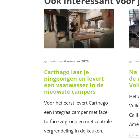
Ook interessant voor 
geplaatst op
6 augustus 2026
geplaa
Carthago laat je
Na 
pingpongen en levert
de 
een vaatwasser in de
Vo
nieuwste campers
Het 
Voor het eerst levert Carthago
Vol
een integraalcamper met face-
Cali
to-face zitgroep en met centrale
Amer
vergrendeling in de keuken.
Lee