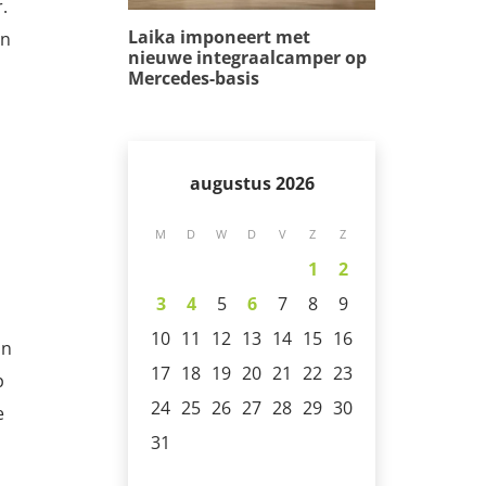
.
Laika imponeert met
en
nieuwe integraalcamper op
Mercedes-basis
augustus 2026
M
D
W
D
V
Z
Z
1
2
3
4
5
6
7
8
9
10
11
12
13
14
15
16
on
17
18
19
20
21
22
23
p
24
25
26
27
28
29
30
e
31