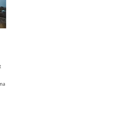
t
uma