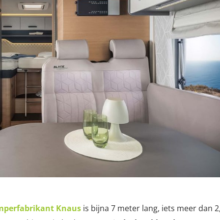
mperfabrikant Knaus
is bijna 7 meter lang, iets meer dan 2