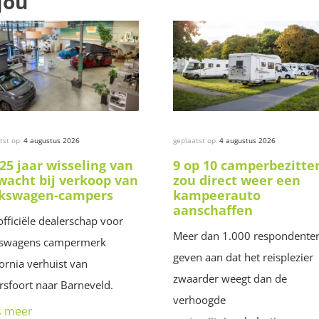
jou
tst op
4 augustus 2026
geplaatst op
4 augustus 2026
25 jaar wisseling van
9 op 10 camperbezitte
wacht bij verkoop van
zou direct weer een
lkswagen-campers
kampeerauto
aanschaffen
officiële dealerschap voor
Meer dan 1.000 respondente
kswagens campermerk
geven aan dat het reisplezier
fornia verhuist van
zwaarder weegt dan de
sfoort naar Barneveld.
verhoogde
s meer