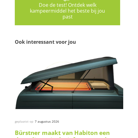
Doe de test! Ontdek welk
kampeermiddel het beste bij jou
past
Ook interessant voor jou
geplaatst op
7 augustus 2026
Bürstner maakt van Habiton een