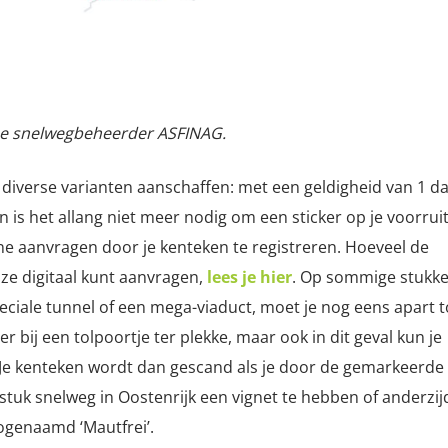
kse snelwegbeheerder ASFINAG.
 diverse varianten aanschaffen: met een geldigheid van 1 da
 is het allang niet meer nodig om een sticker op je voorruit
ine aanvragen door je kenteken te registreren. Hoeveel de
 ze digitaal kunt aanvragen,
lees je hier
. Op sommige stukk
ciale tunnel of een mega-viaduct, moet je nog eens apart t
 bij een tolpoortje ter plekke, maar ook in dit geval kun je
n. Je kenteken wordt dan gescand als je door de gemarkeerde
élk stuk snelweg in Oostenrijk een vignet te hebben of anderzij
zogenaamd ‘Mautfrei’.