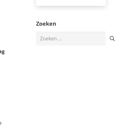
Zoeken
Zoeken
naar:
ag
e