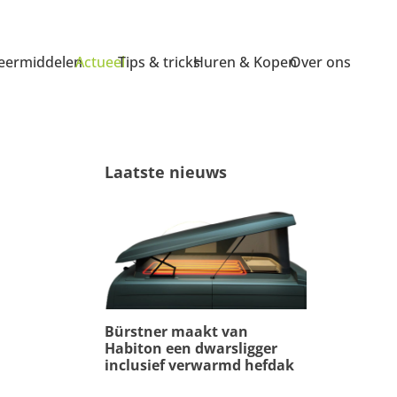
ermiddelen
Actueel
Tips & tricks
Huren & Kopen
Over ons
Laatste nieuws
Bürstner maakt van
Habiton een dwarsligger
inclusief verwarmd hefdak