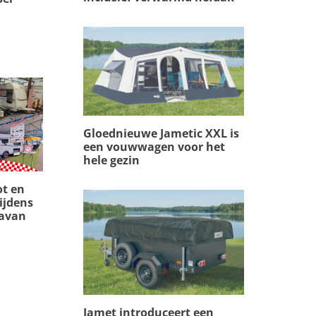
Gloednieuwe Jametic XXL is
een vouwwagen voor het
hele gezin
ot en
tijdens
ravan
Jamet introduceert een