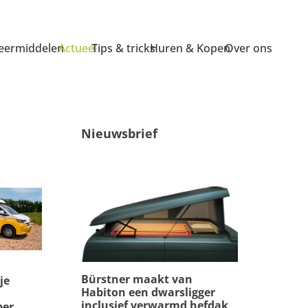
ermiddelen
Actueel
Tips & tricks
Huren & Kopen
Over ons
Nieuwsbrief
Bürstner maakt van
je
Habiton een dwarsligger
inclusief verwarmd hefdak
per