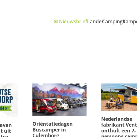
✉ Nieuwsbrief
Landen
Campings
Kampe
Nederlandse
Oriëntatiedagen
fabrikant Vent
ravan
Buscamper in
onthult een 7-
t uit
Culemborg
persoons cam
tse