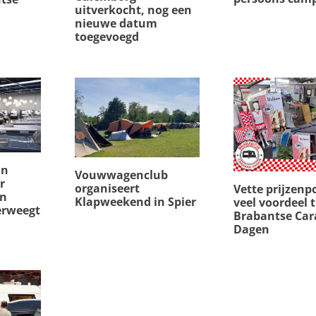
uitverkocht, nog een
nieuwe datum
toegevoegd
in
Vouwwagenclub
r
organiseert
Vette prijzenp
en
Klapweekend in Spier
veel voordeel 
erweegt
Brabantse Ca
Dagen