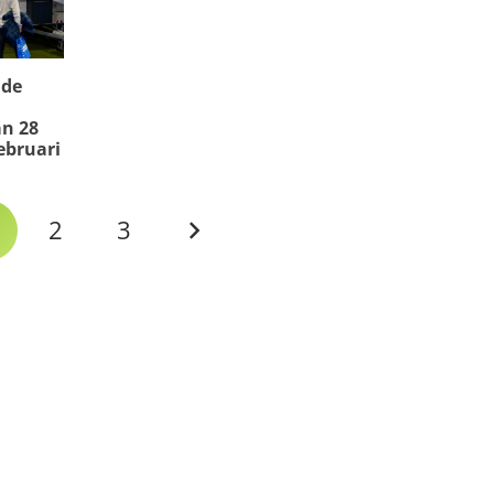
 de
n 28
ebruari
2
3