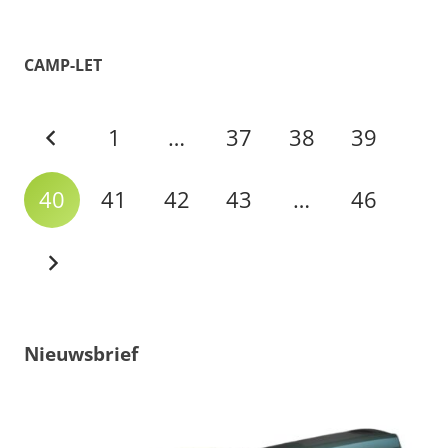
CAMP-LET
1
…
37
38
39
40
41
42
43
…
46
Nieuwsbrief