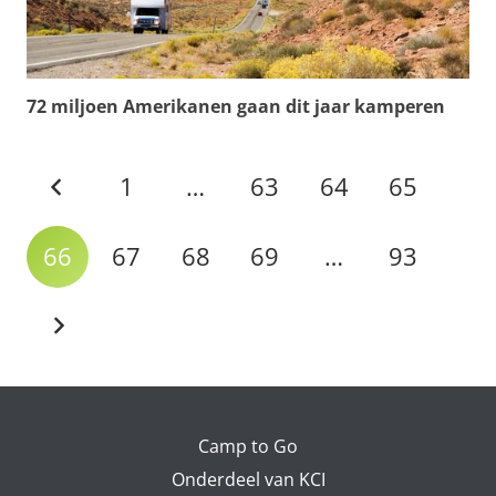
72 miljoen Amerikanen gaan dit jaar kamperen
1
…
63
64
65
66
67
68
69
…
93
Camp to Go
Onderdeel van KCI