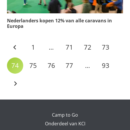
Nederlanders kopen 12% van alle caravans in
Europa
1
…
71
72
73
74
75
76
77
…
93
Camp to Go
Onderdeel van KCI