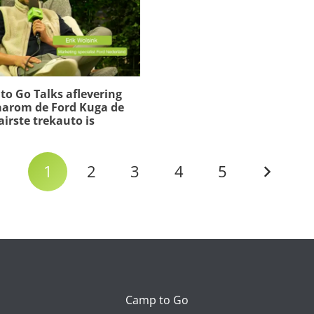
to Go Talks aflevering
aarom de Ford Kuga de
irste trekauto is
1
2
3
4
5
Camp to Go