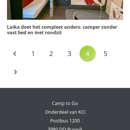
Laika doet het compleet anders: camper zonder
vast bed en met rondzit
1
2
3
4
5
Camp to Go
Onderdeel van KCI
Postbus 1200
3980 DD Bunnik