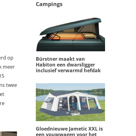
Campings
erd op
Bürstner maakt van
Habiton een dwarsligger
jk meer
inclusief verwarmd hefdak
15
ens twee
et
re
Gloednieuwe Jametic XXL is
een vouwwagen voor het