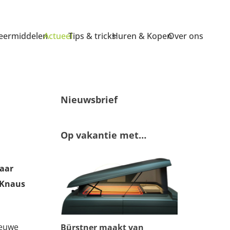
ermiddelen
Actueel
Tips & tricks
Huren & Kopen
Over ons
Nieuwsbrief
Op vakantie met…
jaar
e Knaus
ieuwe
Bürstner maakt van