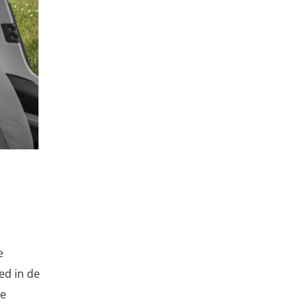
e
ed in de
de