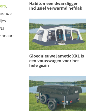
Habiton een dwarsligger
ers
,
inclusief verwarmd hefdak
oeiende
djes
 Na
winnaars
Gloednieuwe Jametic XXL is
een vouwwagen voor het
hele gezin