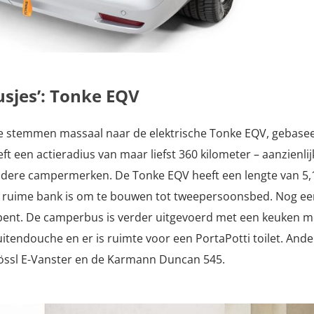
sjes’: Tonke EQV
de stemmen massaal naar de elektrische Tonke EQV, gebase
een actieradius van maar liefst 360 kilometer – aanzienli
ndere campermerken. De Tonke EQV heeft een lengte van 5,
de ruime bank is om te bouwen tot tweepersoonsbed. Nog e
opent. De camperbus is verder uitgevoerd met een keuken m
itendouche en er is ruimte voor een PortaPotti toilet. Ande
össl E-Vanster en de Karmann Duncan 545.