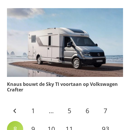
Knaus bouwt de Sky TI voortaan op Volkswagen
Crafter
1
…
5
6
7
8
9
10
11
…
93