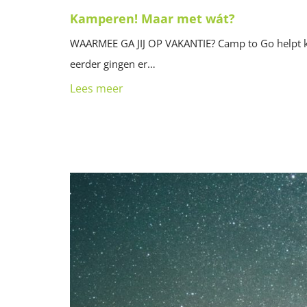
Kamperen! Maar met wát?
WAARMEE GA JIJ OP VAKANTIE? Camp to Go helpt ki
eerder gingen er…
Lees meer