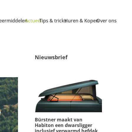
ermiddelen
Actueel
Tips & tricks
Huren & Kopen
Over ons
Nieuwsbrief
Bürstner maakt van
Habiton een dwarsligger
inclusief verwarmd hefdak