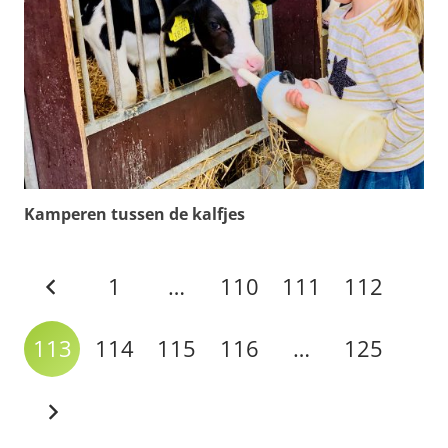
Kamperen tussen de kalfjes
1
…
110
111
112
113
114
115
116
…
125